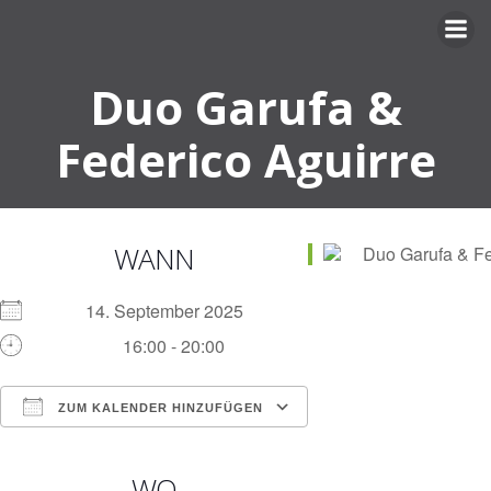
Zum
Inhalt
springen
Duo Garufa &
Federico Aguirre
WANN
14. September 2025
16:00 - 20:00
ZUM KALENDER HINZUFÜGEN
ICS herunterladen
Google Kalender
iCalendar
Office 365
Outlook Live
WO