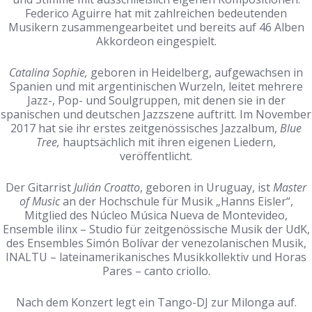
Federico Aguirre hat mit zahlreichen bedeutenden
Musikern zusammengearbeitet und bereits auf 46 Alben
Akkordeon eingespielt.
Catalina Sophie,
geboren in Heidelberg, aufgewachsen in
Spanien und mit argentinischen Wurzeln, leitet mehrere
Jazz-, Pop- und Soulgruppen, mit denen sie in der
spanischen und deutschen Jazzszene auftritt. Im November
2017 hat sie ihr erstes zeitgenössisches Jazzalbum,
Blue
Tree,
hauptsächlich mit ihren eigenen Liedern,
veröffentlicht.
Der Gitarrist
Julián Croatto
, geboren in Uruguay, ist
Master
of Music
an der Hochschule für Musik „Hanns Eisler“,
Mitglied des Núcleo Música Nueva de Montevideo,
Ensemble ilinx – Studio für zeitgenössische Musik der UdK,
des Ensembles Simón Bolívar der venezolanischen Musik,
INALTU – lateinamerikanisches Musikkollektiv und Horas
Pares – canto criollo.
Nach dem Konzert legt ein Tango-DJ zur Milonga auf.