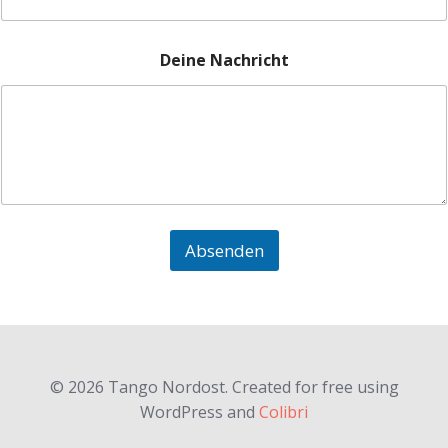
N
Deine Nachricht
a
c
h
r
i
c
h
t
M
a
Absenden
i
l
a
d
r
e
s
s
© 2026 Tango Nordost. Created for free using
e
WordPress and
Colibri
D
e