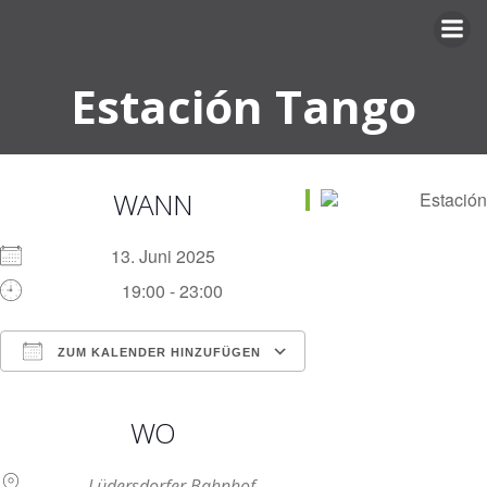
Zum
Inhalt
springen
Estación Tango
WANN
13. Juni 2025
19:00 - 23:00
ZUM KALENDER HINZUFÜGEN
ICS herunterladen
Google Kalender
iCalendar
Office 365
Outlook Live
WO
Lüdersdorfer Bahnhof