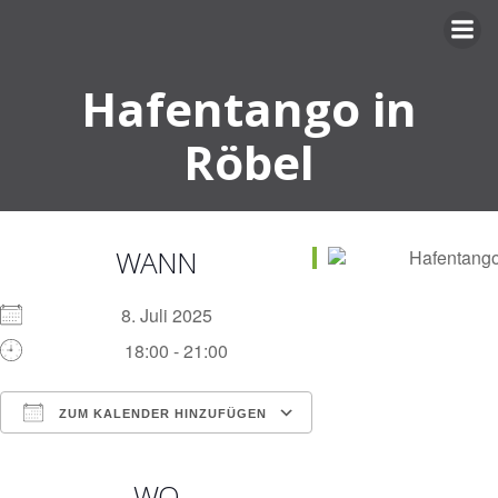
Zum
Inhalt
springen
Hafentango in
Röbel
WANN
8. Juli 2025
18:00 - 21:00
ZUM KALENDER HINZUFÜGEN
ICS herunterladen
Google Kalender
iCalendar
Office 365
Outlook Live
WO