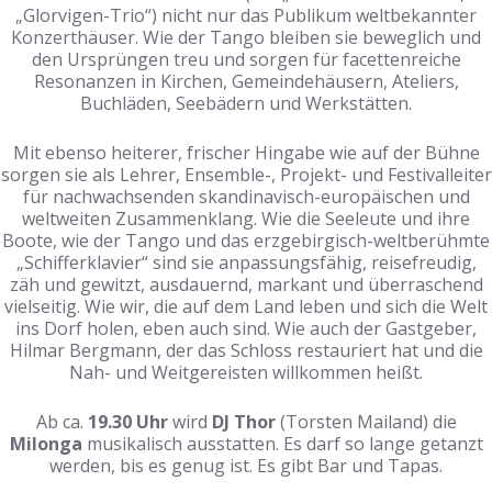
„Glorvigen-Trio“) nicht nur das Publikum weltbekannter
Konzerthäuser. Wie der Tango bleiben sie beweglich und
den Ursprüngen treu und sorgen für facettenreiche
Resonanzen in Kirchen, Gemeindehäusern, Ateliers,
Buchläden, Seebädern und Werkstätten.
Mit ebenso heiterer, frischer Hingabe wie auf der Bühne
sorgen sie als Lehrer, Ensemble-, Projekt- und Festivalleiter
für nachwachsenden skandinavisch-europäischen und
weltweiten Zusammenklang. Wie die Seeleute und ihre
Boote, wie der Tango und das erzgebirgisch-weltberühmte
„Schifferklavier“ sind sie anpassungsfähig, reisefreudig,
zäh und gewitzt, ausdauernd, markant und überraschend
vielseitig. Wie wir, die auf dem Land leben und sich die Welt
ins Dorf holen, eben auch sind. Wie auch der Gastgeber,
Hilmar Bergmann, der das Schloss restauriert hat und die
Nah- und Weitgereisten willkommen heißt.
Ab ca.
19.30 Uhr
wird
DJ Thor
(Torsten Mailand) die
Milonga
musikalisch ausstatten. Es darf so lange getanzt
werden, bis es genug ist. Es gibt Bar und Tapas.