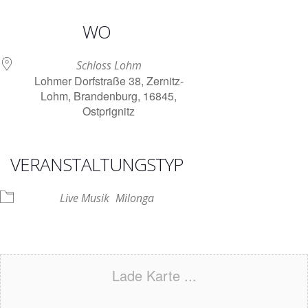
ICS herunterladen
Google Kalender
iCalendar
Office 365
Outlook Live
WO
Schloss Lohm
Lohmer Dorfstraße 38, Zernitz-
Lohm, Brandenburg, 16845,
Ostprignitz
VERANSTALTUNGSTYP
Live Musik
Milonga
Lade Karte ...