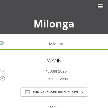
Zum
Inhalt
springen
Milonga
WANN
1. Juni 2025
19:00 - 23:00
ZUM KALENDER HINZUFÜGEN
ICS herunterladen
Google Kalen
WO