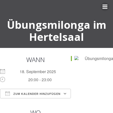
Zum
Inhalt
springen
Übungsmilonga im
Hertelsaal
WANN
18. September 2025
20:00 - 23:00
ZUM KALENDER HINZUFÜGEN
ICS herunterladen
Google Kalender
iCalendar
Office 365
Outlook Live
WO