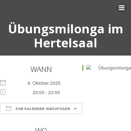
Zum
Inhalt
springen
Übungsmilonga im
Hertelsaal
WANN
9. Oktober 2025
20:00 - 23:00
ZUM KALENDER HINZUFÜGEN
ICS herunterladen
Google Kalender
iCalendar
Office 365
Outlook Live
WO