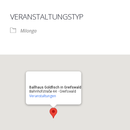
VERANSTALTUNGSTYP
nder
iCalendar
O
Milonga
Ballhaus Goldfisch in Greifswald
Bahnhofstraße 44 - Greifswald
Veranstaltungen