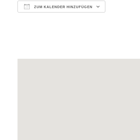
ZUM KALENDER HINZUFÜGEN
ICS herunterladen
Google Kale