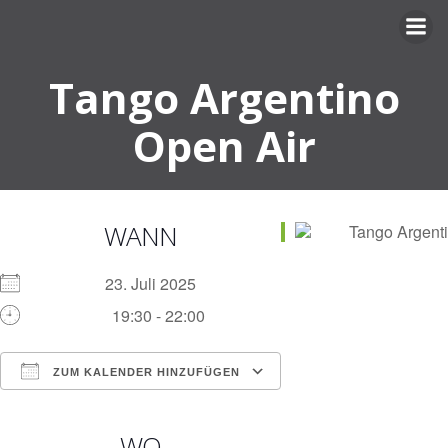
Zum
Inhalt
springen
Tango Argentino
Open Air
WANN
23. Juli 2025
19:30 - 22:00
ZUM KALENDER HINZUFÜGEN
ICS herunterladen
Google Kalender
iCalendar
Office 365
Outlook Live
WO