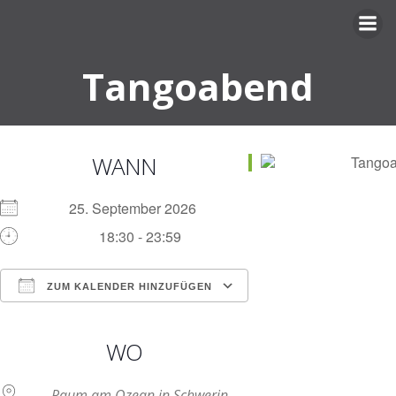
Zum
Inhalt
springen
Tangoabend
WANN
25. September 2026
18:30 - 23:59
ZUM KALENDER HINZUFÜGEN
ICS herunterladen
Google Kalender
iCalendar
Office 365
Outlook Live
WO
Raum am Ozean in Schwerin