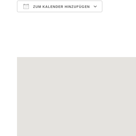
ZUM KALENDER HINZUFÜGEN
ICS herunterladen
Google Kale