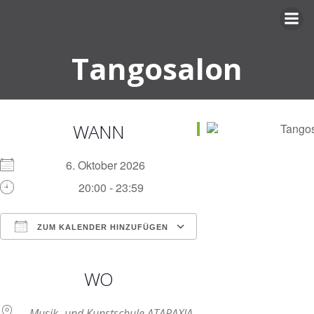
Zum
Inhalt
springen
Tangosalon
WANN
6. Oktober 2026
20:00 - 23:59
ZUM KALENDER HINZUFÜGEN
ICS herunterladen
Google Kalender
iCalendar
Office 365
Outlook Live
WO
Musik- und Kunstschule ATARAXIA