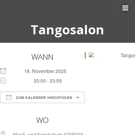
Zum
Inhalt
springen
Tangosalon
WANN
18. November 2025
20:00 - 23:59
ZUM KALENDER HINZUFÜGEN
ICS herunterladen
Google Kalender
iCalendar
Office 365
Outlook Live
WO
Musik- und Kunstschule ATARAXIA