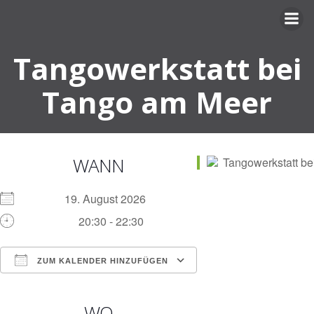
Zum
Inhalt
springen
Tangowerkstatt bei
Tango am Meer
WANN
19. August 2026
20:30 - 22:30
ZUM KALENDER HINZUFÜGEN
ICS herunterladen
Google Kalender
iCalendar
Office 365
Outlook Live
WO