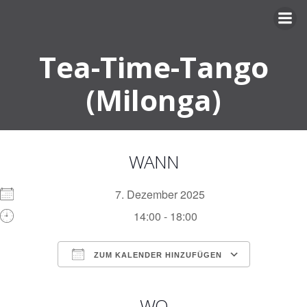
Zum
Inhalt
springen
Tea-Time-Tango
(Milonga)
WANN
7. Dezember 2025
14:00 - 18:00
ZUM KALENDER HINZUFÜGEN
ICS herunterladen
Google Kalender
iCalendar
Office 365
Outlook Live
WO