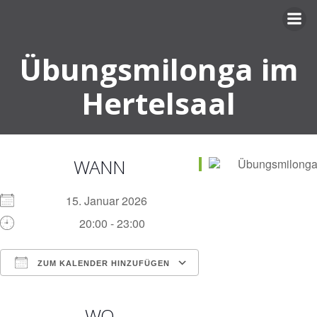
Zum
Inhalt
springen
Übungsmilonga im
Hertelsaal
WANN
15. Januar 2026
20:00 - 23:00
ZUM KALENDER HINZUFÜGEN
ICS herunterladen
Google Kalender
iCalendar
Office 365
Outlook Live
WO