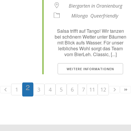
Biergarten in Oranienburg
Milonga
Queerfriendly
Salsa trifft auf Tango! Wir tanzen
bei schönem Wetter unter Bäumen
mit Blick aufs Wasser. Für unser
leibliches Wohl sorgt das Team
vom BierLeh. Classic, [...]
WEITERE INFORMATIONEN
2
1
3
4
5
6
7
11
8
12
9
10