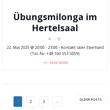
Übungsmilonga im
Hertelsaal
-
22. Mai 2025 @ 20:00 - 23:00 - Kontakt über Eberhard
(Tel.-Nr. +49 160 553 5059)
READ MORE
Posts
Posts
OLDER POSTS
Page
Page
Page
1
2
3
…