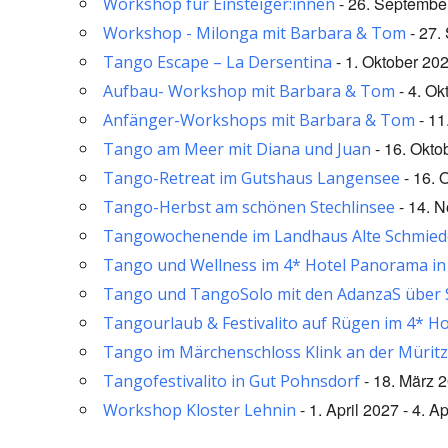
- 26. September
Workshop für Einsteiger:innen
- 27.
Workshop - Milonga mit Barbara & Tom
- 1. Oktober 202
Tango Escape – La Dersentina
- 4. Ok
Aufbau- Workshop mit Barbara & Tom
- 11
Anfänger-Workshops mit Barbara & Tom
- 16. Okto
Tango am Meer mit Diana und Juan
- 16. 
Tango-Retreat im Gutshaus Langensee
- 14. N
Tango-Herbst am schönen Stechlinsee
Tangowochenende im Landhaus Alte Schmied
Tango und Wellness im 4* Hotel Panorama in
Tango und TangoSolo mit den AdanzaS über Si
Tangourlaub & Festivalito auf Rügen im 4* Ho
Tango im Märchenschloss Klink an der Müritz
- 18. März 2
Tangofestivalito in Gut Pohnsdorf
- 1. April 2027 - 4. A
Workshop Kloster Lehnin