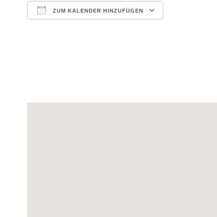
ZUM KALENDER HINZUFÜGEN
ICS herunterladen
Google Kale