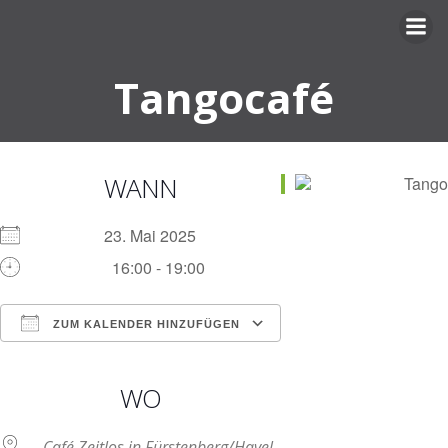
Zum
Inhalt
springen
Tangocafé
WANN
23. Mai 2025
16:00 - 19:00
ZUM KALENDER HINZUFÜGEN
ICS herunterladen
Google Kalender
iCalendar
Office 365
Outlook Live
WO
Café Zeitlos in Fürstenberg/Havel