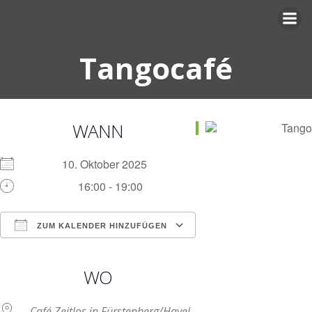
Zum
Inhalt
springen
Tangocafé
WANN
10. Oktober 2025
16:00 - 19:00
ZUM KALENDER HINZUFÜGEN
ICS herunterladen
Google Kalender
iCalendar
Office 365
Outlook Live
WO
Café Zeitlos in Fürstenberg/Havel