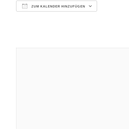
ZUM KALENDER HINZUFÜGEN
ICS herunterladen
Google Kalender
iCalendar
Office 365
Outlook Live