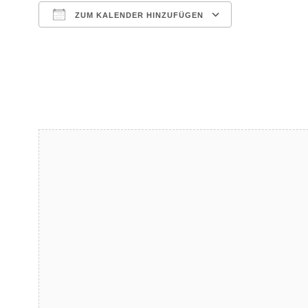
ZUM KALENDER HINZUFÜGEN
ICS herunterladen
Google Kalender
iCalendar
Office 365
Outlook Live