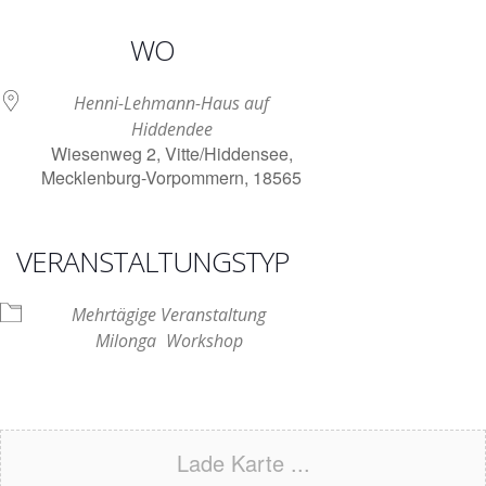
ICS herunterladen
Google Kalender
iCalendar
Office 365
Outlook Live
WO
Henni-Lehmann-Haus auf
Hiddendee
Wiesenweg 2, Vitte/Hiddensee,
Mecklenburg-Vorpommern, 18565
VERANSTALTUNGSTYP
Mehrtägige Veranstaltung
Milonga
Workshop
Lade Karte ...